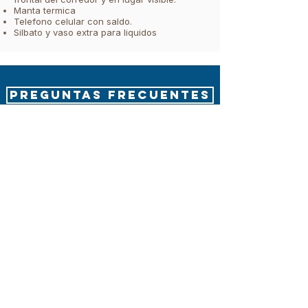
Manta termica
Telefono celular con saldo.
Silbato y vaso extra para liquidos
PREGUNTAS FRECUENTES
COMPROMISO
DE LOS
CORREDORES
Para participar es indispensable:
Revisar el REGLAMENTO y sección
SEGURIDAD previamente antes de inscribirse.
Estar consientes que al inscribirse aceptan
el REGLAMENTO y sus condiciones.​​
Ser plenamente consciente de la longitud y
la dureza de la prueba, y estar