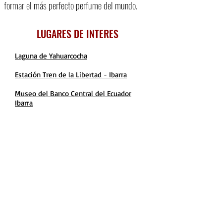
formar el más perfecto perfume del mundo.
LUGARES DE INTERES
Laguna de Yahuarcocha
Estación Tren de la Libertad - Ibarra
Museo del Banco Central del Ecuador
Ibarra
Artesanias Ecuatorianas
Parque Bulevar Céntrica
Mirador Arcangel San Miguel
Arte Colonial - San Antonio de Ibarra
CON EL AUSPICIO DE
Con la colaboracion de